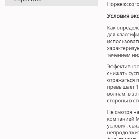
Норвежского 
Условия эк
Как определ
для классиф
использовать
характеризу
течением ниж
Эффективнос
снижать сусп
отражаться 
превышает 1 
волнам, в зо
стороны в ст
Не смотря н
компанией M
условия, свя
непродолжит