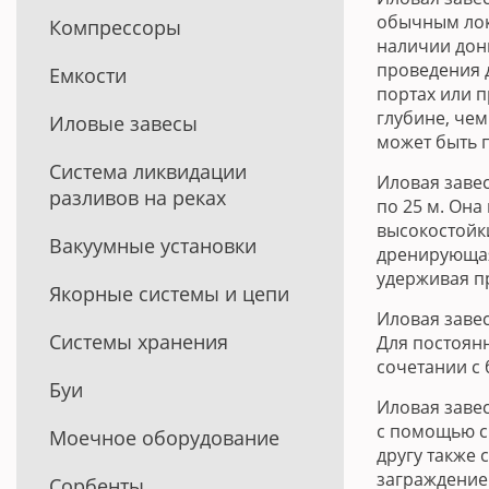
обычным лок
Компрессоры
наличии дон
проведения 
Емкости
портах или п
глубине, че
Иловые завесы
может быть 
Система ликвидации
Иловая завес
разливов на реках
по 25 м. Он
высокостойк
Вакуумные установки
дренирующая
удерживая п
Якорные системы и цепи
Иловая завес
Системы хранения
Для постоянн
сочетании с
Буи
Иловая заве
с помощью ск
Моечное оборудование
другу также 
заграждение
Сорбенты