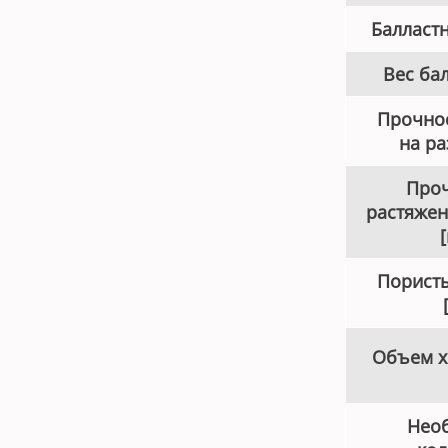
Балласт
Вес бал
Прочнос
на ра
Проч
растяжен
Пористы
Объем х
Нео