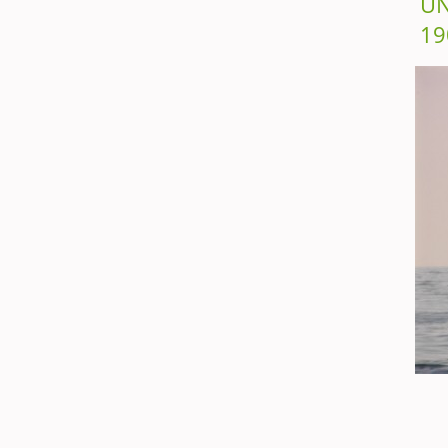
UN
19