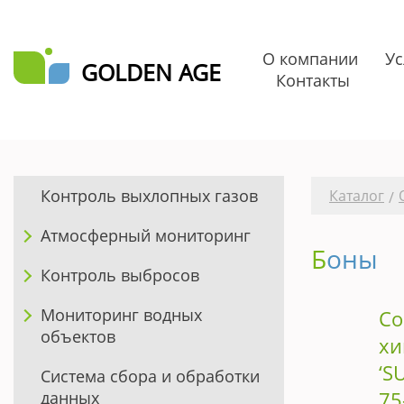
О компании
Ус
GOLDEN AGE
Контакты
Катало
Контроль выхлопных газов
Каталог
/
Атмосферный мониторинг
Боны
Контроль выбросов
Мониторинг водных
С
объектов
хи
‘S
Система сбора и обработки
75
данных