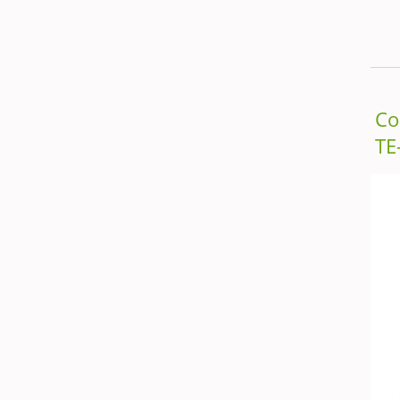
Со
TE