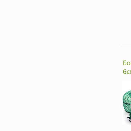
Бо
6с