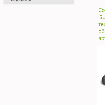
Со
‘S
те
об
ар