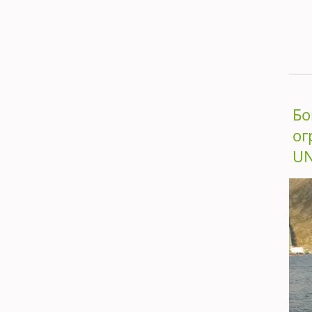
Бо
ог
UN