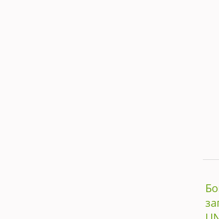
Бо
за
UN