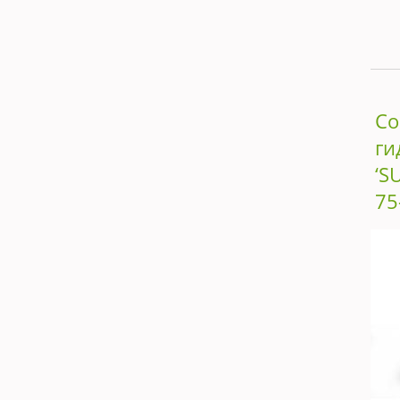
С
ги
‘S
75