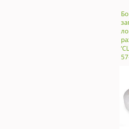
Бо
за
ло
ра
‘C
57