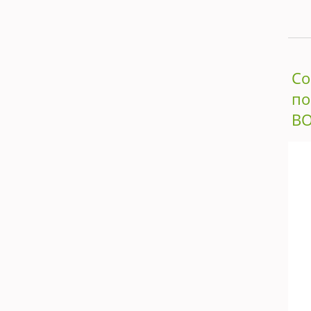
С
по
BO