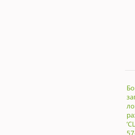
Бо
за
ло
ра
‘C
57