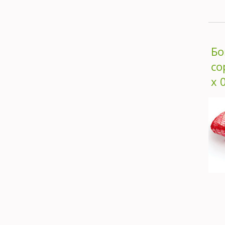
Бо
со
х 