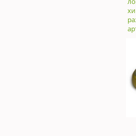
ло
хи
ра
ар