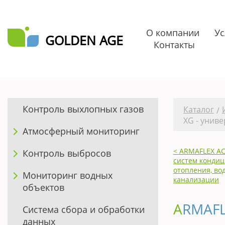
О компании
Ус
GOLDEN AGE
Контакты
Контроль выхлопных газов
Каталог
/
XG - унив
Атмосферный мониторинг
< ARMAFLEX AC
Контроль выбросов
систем конди
отопления, во
Мониторинг водных
канализации
объектов
ARMAFLEX XG - универсальная гибкая
Система сбора и обработки
данных