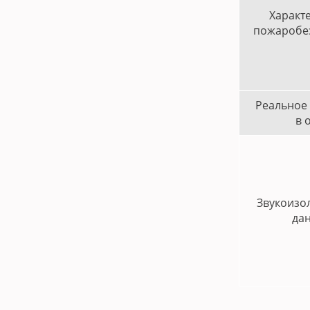
Характ
пожаробе
Реальное
в 
Звукоизо
да