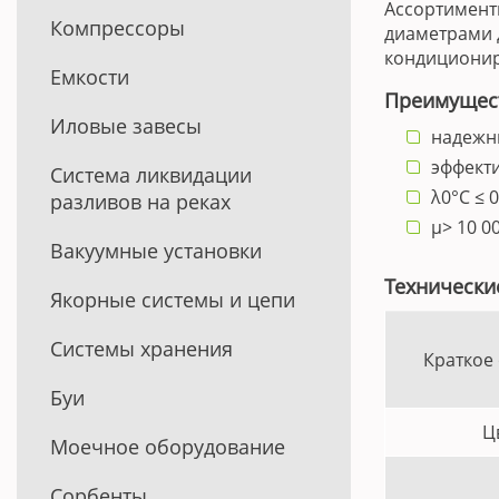
Ассортиментн
Компрессоры
диаметрами д
кондициони
Емкости
Преимущес
Иловые завесы
надежн
эффект
Система ликвидации
λ0°C ≤ 0
разливов на реках
µ> 10 0
Вакуумные установки
Технически
Якорные системы и цепи
Системы хранения
Краткое
Буи
Ц
Моечное оборудование
Сорбенты