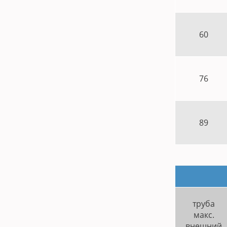
60
76
89
труба
макс.
внешний