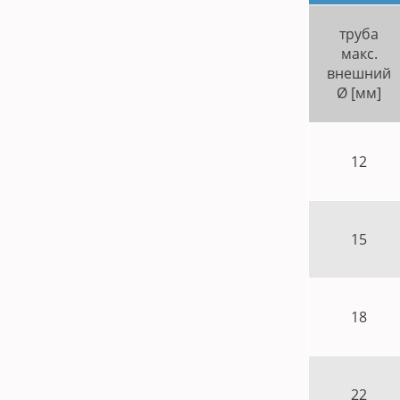
труба
макс.
внешний
Ø [мм]
12
15
18
22