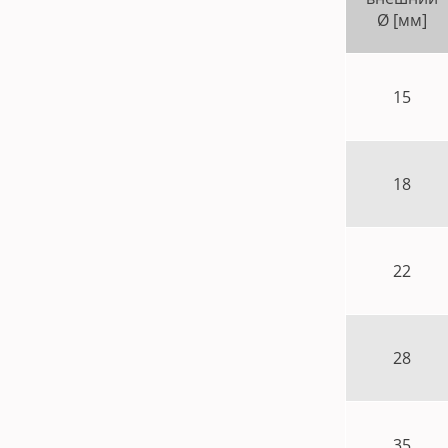
Ø [мм]
15
18
22
28
35