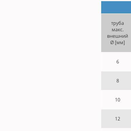
труба
макс.
внешний
Ø [мм]
6
8
10
12