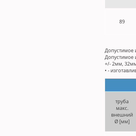
89
Допустимое 
Допустимое и
+/- 2мм, 32мм
• - изготавл
труба
макс.
внешний
Ø [мм]