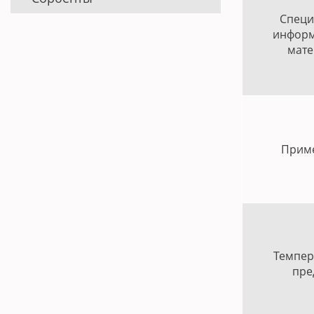
Специ
информ
мате
Прим
Темпер
пре