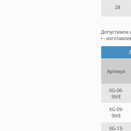
28
Допустимое 
• - изготавл
Артикул
XG-06-
99/E
XG-09-
99/E
XG-13-