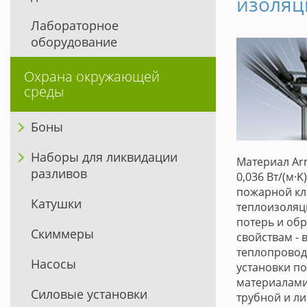
изоляц
Лабораторное
оборудование
Охрана окружающей
среды
Боны
Наборы для ликвидации
Материал Arm
разливов
0,036 Вт/(м·
пожарной кла
Катушки
теплоизоляц
потерь и об
Скиммеры
свойствам -
теплопроводн
Насосы
установки п
материалами.
Силовые установки
трубной и л