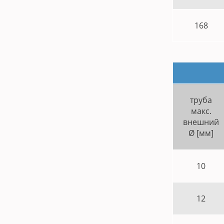
168
труба
макс.
внешний
Ø [мм]
10
12