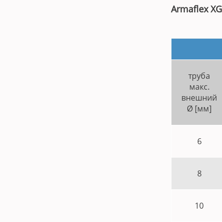
Armaflex XG
труба
макс.
внешний
Ø [мм]
6
8
10