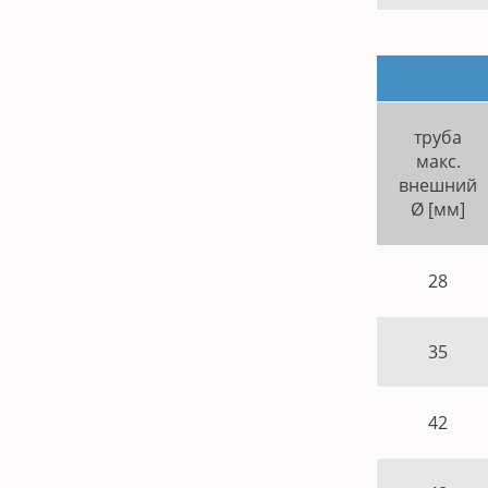
труба
макс.
внешний
Ø [мм]
28
35
42